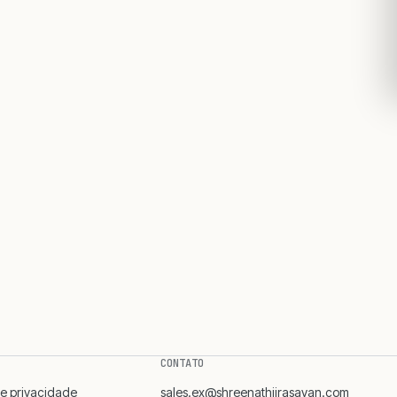
CONTATO
de privacidade
sales.ex@shreenathjirasayan.com