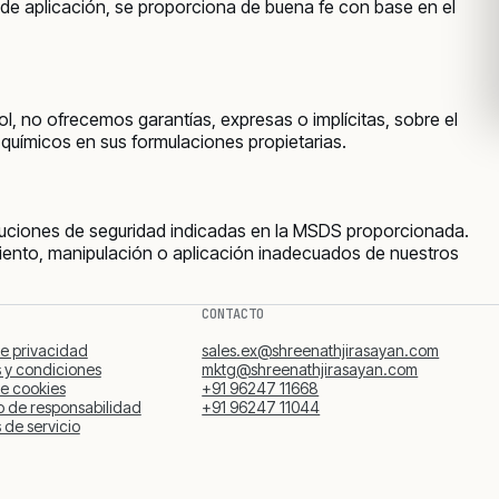
s de aplicación, se proporciona de buena fe con base en el
l, no ofrecemos garantías, expresas o implícitas, sobre el
 químicos en sus formulaciones propietarias.
cauciones de seguridad indicadas en la MSDS proporcionada.
iento, manipulación o aplicación inadecuados de nuestros
CONTACTO
de privacidad
sales.ex@shreenathjirasayan.com
 y condiciones
mktg@shreenathjirasayan.com
de cookies
+91 96247 11668
 de responsabilidad
+91 96247 11044
 de servicio