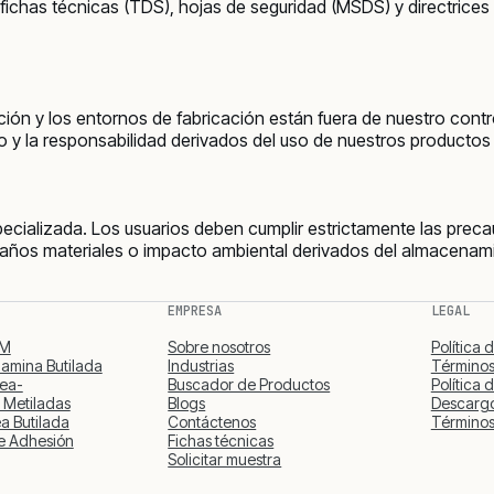
s fichas técnicas (TDS), hojas de seguridad (MSDS) y directrice
ión y los entornos de fabricación están fuera de nuestro contro
go y la responsabilidad derivados del uso de nuestros productos
pecializada. Los usuarios deben cumplir estrictamente las pre
daños materiales o impacto ambiental derivados del almacenam
EMPRESA
LEGAL
MM
Sobre nosotros
Política 
amina Butilada
Industrias
Términos
rea-
Buscador de Productos
Política 
 Metiladas
Blogs
Descargo
a Butilada
Contáctenos
Términos
e Adhesión
Fichas técnicas
Solicitar muestra