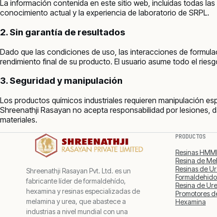
La información contenida en este sitio web, incluidas todas la
conocimiento actual y la experiencia de laboratorio de SRPL.
2. Sin garantía de resultados
Dado que las condiciones de uso, las interacciones de formulac
rendimiento final de su producto. El usuario asume todo el ries
3. Seguridad y manipulación
Los productos químicos industriales requieren manipulación es
Shreenathji Rasayan no acepta responsabilidad por lesiones, 
materiales.
PRODUCTOS
Resinas HM
Resina de Mel
Resinas de U
Shreenathji Rasayan Pvt. Ltd. es un
Formaldehido
fabricante líder de formaldehído,
Resina de Ure
hexamina y resinas especializadas de
Promotores d
melamina y urea, que abastece a
Hexamina
industrias a nivel mundial con una