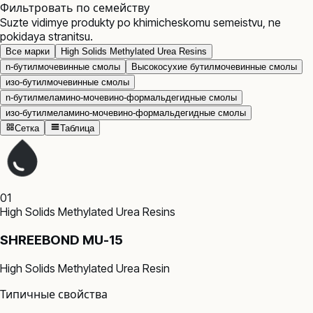
Фильтровать по семейству
Suzte vidimye produkty po khimicheskomu semeistvu, ne
pokidaya stranitsu.
Все марки
High Solids Methylated Urea Resins
n-бутилмочевинные смолы
Высокосухие бутилмочевинные смолы
изо-бутилмочевинные смолы
n-бутилмеламино-мочевино-формальдегидные смолы
изо-бутилмеламино-мочевино-формальдегидные смолы
Сетка
Таблица
01
High Solids Methylated Urea Resins
SHREEBOND MU-15
High Solids Methylated Urea Resin
Типичные свойства