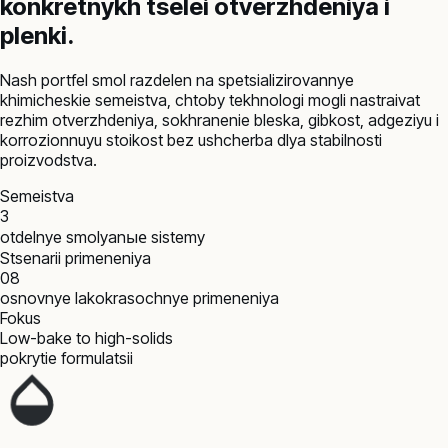
konkretnykh tselei otverzhdeniya i
plenki.
Nash portfel smol razdelen na spetsializirovannye
khimicheskie semeistva, chtoby tekhnologi mogli nastraivat
rezhim otverzhdeniya, sokhranenie bleska, gibkost, adgeziyu i
korrozionnuyu stoikost bez ushcherba dlya stabilnosti
proizvodstva.
Semeistva
3
otdelnye smolyanые sistemy
Stsenarii primeneniya
08
osnovnye lakokrasochnye primeneniya
Fokus
Low-bake to high-solids
pokrytie formulatsii