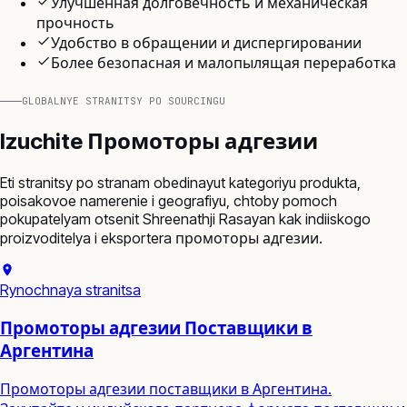
Улучшенная долговечность и механическая
прочность
Удобство в обращении и диспергировании
Более безопасная и малопылящая переработка
GLOBALNYE STRANITSY PO SOURCINGU
Izuchite
Промоторы адгезии
Eti stranitsy po stranam obedinayut kategoriyu produkta,
poisakovoe namerenie i geografiyu, chtoby pomoch
pokupatelyam otsenit Shreenathji Rasayan kak indiiskogo
proizvoditelya i eksportera
промоторы адгезии
.
Rynochnaya stranitsa
Промоторы адгезии Поставщики в
Аргентина
Промоторы адгезии поставщики в Аргентина.