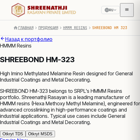
RU
ГЛАВНАЯ
ПРОДУКЦИЯ
HMMM RESINS
SHREEBOND HM 323
Назад к портфолио
HMMM Resins
SHREEBOND HM-323
High Imino Methylated Melamine Resin designed for General
Industrial Coatings and Metal Decorating.
SHREEBOND HM-323 belongs to SRPL's HMMM Resins
portfolio. Shreenathji Rasayan is a leading manufacturer of
HMMM resins (Hexa Methoxy Methyl Melamine), engineered for
advanced crosslinking in high-performance coatings and
industrial applications. Typical use cases include General
Industrial Coatings and Metal Decorating.
Otkryt TDS
Otkryt MSDS