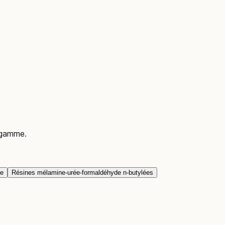
a gamme.
ée
Résines mélamine-urée-formaldéhyde n-butylées