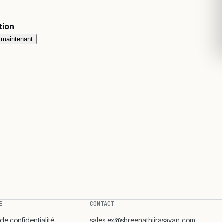
tion
maintenant
E
CONTACT
 de confidentialité
sales.ex@shreenathjirasayan.com