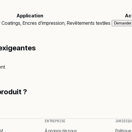
Application
Ac
 Coatings, Encres d'impression, Revêtements textiles
Demander 
exigeantes
ent
produit ?
ENTREPRISE
JURIDIQU
MM
À propos de nous
Politique